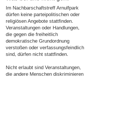
Im Nachbarschaftstreff Arnulfpark
dürfen keine parteipolitischen oder
religiösen Angebote stattfinden.
Veranstaltungen oder Handlungen,
die gegen die freiheitlich
demokratische Grundordnung
verstoßen oder verfassungsfeindlich
sind, dürfen nicht stattfinden.
Nicht erlaubt sind Veranstaltungen,
die andere Menschen diskriminieren
und ausschließen:
aus politischen, religiösen oder
ethnischen Gründen,
aufgrund ihrer sexuellen
Orientierung, ihrer körperlichen oder
geistigen Verfassung oder
aufgrund ihrer Weltanschauung